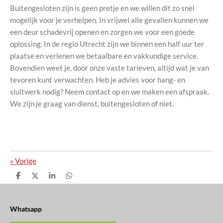
Buitengesloten zijn is geen pretje en we willen dit zo snel
mogelijk voor je verhelpen. In vrijwel alle gevallen kunnen we
een deur schadevrij openen en zorgen we voor een goede
oplossing. In de regio Utrecht zijn we binnen een half uur ter
plaatse en verlenen we betaalbare en vakkundige service.
Bovendien weet je, door onze vaste tarieven, altijd wat je van
tevoren kunt verwachten. Heb je advies voor hang- en
sluitwerk nodig? Neem contact op en we maken een afspraak.
We zijn je graag van dienst, buitengesloten of niet.
«
Vorige
D
D
S
D
e
e
h
e
l
e
a
l
e
l
r
e
n
e
n
Whatsapp