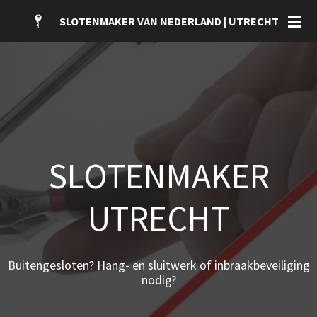
Ga
SLOTENMAKER VAN NEDERLAND | UTRECHT
direct
naar
de
hoofdinhoud
SLOTENMAKER
UTRECHT
Buitengesloten? Hang- en sluitwerk of inbraakbeveiliging
nodig?