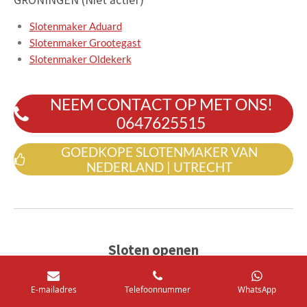
Slotenmaker Aduard
Slotenmaker Grootegast
Slotenmaker Oldekerk
NEEM CONTACT OP MET ONS!
0647625515
GOEDKOPE SLOTENMAKER VAN
NEDERLAND | UTRECHT
Sloten openen
Een slot openen omdat u uw sleutels binnen heeft
E-mailadres
Telefoonnummer
WhatsApp
laten liggen, de sleutel in het slot is afgebroken of u