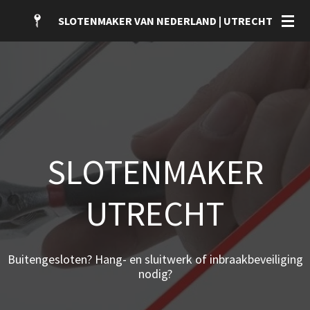
Ga
SLOTENMAKER VAN NEDERLAND | UTRECHT
direct
naar
de
hoofdinhoud
SLOTENMAKER
UTRECHT
Buitengesloten? Hang- en sluitwerk of inbraakbeveiliging
nodig?