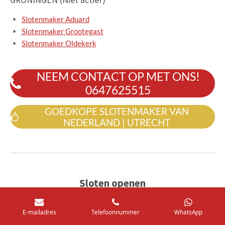
Slotenmaker Aduard
Slotenmaker Grootegast
Slotenmaker Oldekerk
NEEM CONTACT OP MET ONS!
0647625515
GOEDKOPE SLOTENMAKER VAN
NEDERLAND | UTRECHT
Sloten openen
Een slot openen omdat u uw sleutels binnen heeft
E-mailadres
Telefoonnummer
WhatsApp
laten liggen, de sleutel in het slot is afgebroken of u