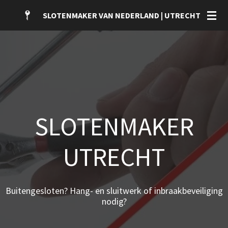
Ga
SLOTENMAKER VAN NEDERLAND | UTRECHT
direct
naar
de
hoofdinhoud
SLOTENMAKER
UTRECHT
Buitengesloten? Hang- en sluitwerk of inbraakbeveiliging
nodig?