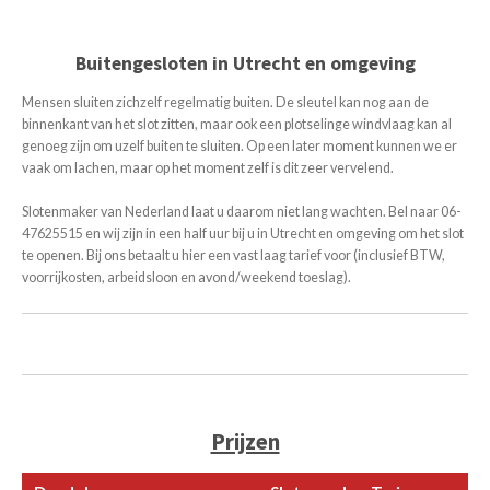
Buitengesloten in Utrecht en omgeving
Mensen sluiten zichzelf regelmatig buiten. De sleutel kan nog aan de
binnenkant van het slot zitten, maar ook een plotselinge windvlaag kan al
genoeg zijn om uzelf buiten te sluiten. Op een later moment kunnen we er
vaak om lachen, maar op het moment zelf is dit zeer vervelend.
Slotenmaker van Nederland laat u daarom niet lang wachten. Bel naar 06-
47625515 en wij zijn in een half uur bij u in Utrecht en omgeving om het slot
te openen. Bij ons betaalt u hier een vast laag tarief voor (inclusief BTW,
voorrijkosten, arbeidsloon en avond/weekend toeslag).
Prijzen