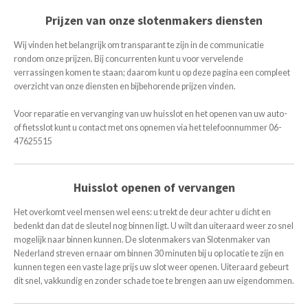
Prijzen van onze slotenmakers diensten
Wij vinden het belangrijk om transparant te zijn in de communicatie
rondom onze prijzen. Bij concurrenten kunt u voor vervelende
verrassingen komen te staan; daarom kunt u op deze pagina een compleet
overzicht van onze diensten en bijbehorende prijzen vinden.
Voor reparatie en vervanging van uw huisslot en het openen van uw auto-
of fietsslot kunt u contact met ons opnemen via het telefoonnummer 06-
47625515
Huisslot openen of vervangen
Het overkomt veel mensen wel eens: u trekt de deur achter u dicht en
bedenkt dan dat de sleutel nog binnen ligt. U wilt dan uiteraard weer zo snel
mogelijk naar binnen kunnen. De slotenmakers van Slotenmaker van
Nederland streven ernaar om binnen 30 minuten bij u op locatie te zijn en
kunnen tegen een vaste lage prijs uw slot weer openen. Uiteraard gebeurt
dit snel, vakkundig en zonder schade toe te brengen aan uw eigendommen.