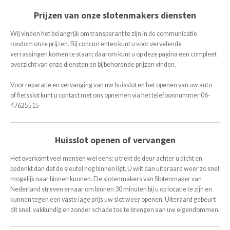
Prijzen van onze slotenmakers diensten
Wij vinden het belangrijk om transparant te zijn in de communicatie
rondom onze prijzen. Bij concurrenten kunt u voor vervelende
verrassingen komen te staan; daarom kunt u op deze pagina een compleet
overzicht van onze diensten en bijbehorende prijzen vinden.
Voor reparatie en vervanging van uw huisslot en het openen van uw auto-
of fietsslot kunt u contact met ons opnemen via het telefoonnummer 06-
47625515
Huisslot openen of vervangen
Het overkomt veel mensen wel eens: u trekt de deur achter u dicht en
bedenkt dan dat de sleutel nog binnen ligt. U wilt dan uiteraard weer zo snel
mogelijk naar binnen kunnen. De slotenmakers van Slotenmaker van
Nederland streven ernaar om binnen 30 minuten bij u op locatie te zijn en
kunnen tegen een vaste lage prijs uw slot weer openen. Uiteraard gebeurt
dit snel, vakkundig en zonder schade toe te brengen aan uw eigendommen.