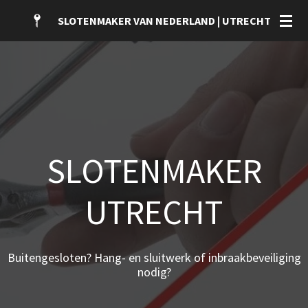
Ga
SLOTENMAKER VAN NEDERLAND | UTRECHT
direct
naar
de
hoofdinhoud
SLOTENMAKER
UTRECHT
Buitengesloten? Hang- en sluitwerk of inbraakbeveiliging
nodig?