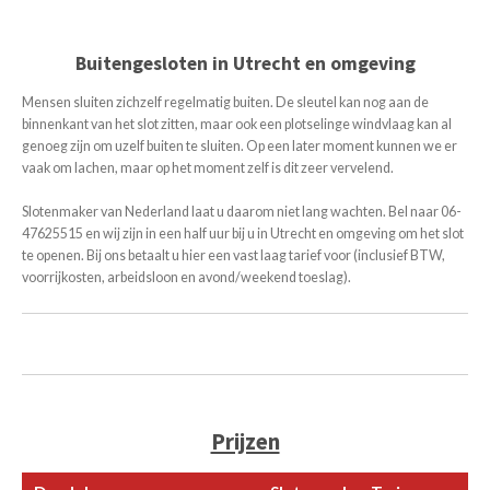
Buitengesloten in Utrecht en omgeving
Mensen sluiten zichzelf regelmatig buiten. De sleutel kan nog aan de
binnenkant van het slot zitten, maar ook een plotselinge windvlaag kan al
genoeg zijn om uzelf buiten te sluiten. Op een later moment kunnen we er
vaak om lachen, maar op het moment zelf is dit zeer vervelend.
Slotenmaker van Nederland laat u daarom niet lang wachten. Bel naar 06-
47625515 en wij zijn in een half uur bij u in Utrecht en omgeving om het slot
te openen. Bij ons betaalt u hier een vast laag tarief voor (inclusief BTW,
voorrijkosten, arbeidsloon en avond/weekend toeslag).
Prijzen