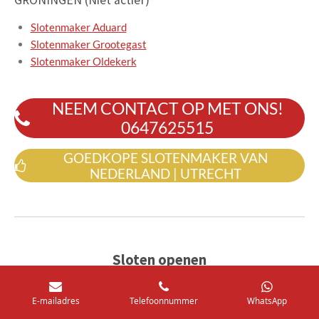
Slotenmaker Aduard
Slotenmaker Grootegast
Slotenmaker Oldekerk
NEEM CONTACT OP MET ONS!
0647625515
GOEDKOPE SLOTENMAKER VAN
NEDERLAND | UTRECHT
Sloten openen
Een slot openen omdat u uw sleutels binnen heeft
E-mailadres
Telefoonnummer
WhatsApp
laten liggen, de sleutel in het slot is afgebroken of u