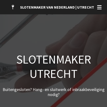
Ga
SLOTENMAKER VAN NEDERLAND | UTRECHT
direct
naar
de
hoofdinhoud
SLOTENMAKER
UTRECHT
Buitengesloten? Hang- en sluitwerk of inbraakbeveiliging
nodig?